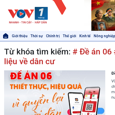
Giới thiệu
Thời sự
Chính trị
Thế giới
Kinh tế
Nông nghiệp
Giới thiệu
Thời sự
Từ khóa tìm kiếm:
# Đề án 06 
Thời sự 6h
Thời sự 12h
liệu về dân cư
Thời sự 18h
Thời sự 21h30
Đ
Bản tin
VO
Chuyên mục
ch
Theo dòng Thời sự
mộ
nư
Xã hội
Khoa học & Công nghệ
Tin Đời sống & Xã hội
Tin Khoa học & Công nghệ