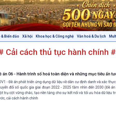
 & Biển đảo
Xã hội
Khoa học & Công nghệ
Văn hoá & Du lịch
Mul
Chính trị
Thế giới
# Cải cách thủ tục hành chính 
Tin Chính trị
Tin thế giới
Chính phủ với người dân
Vấn đề quốc tế
Quốc hội với cử tri
Hồ sơ sự kiện quốc tế
Xây dựng đảng
Thế giới & Việt Nam
ề án 06 - Hành trình số hoá toàn diện và những mục tiêu ấn t
Đảng trong cuộc sống
Biên cương - Một dải vững
V1 - Đề án phát triển ứng dụng dữ liệu về dân cư định danh và xác thực
Nhận diện sự thật
bền
uyển đổi số quốc gia giai đoạn 2022 - 2025 tầm nhìn đến 2030 (Đề án 
Pháp luật và đời sống
t trụ cột vững chắc, tạo nền tảng cho sự kết nối và tối ưu hóa dữ liệu t
ớc, cải cách hành chính
Văn hoá & Du lịch
Multimedia
Tin Văn hoá & Du lịch
Ảnh