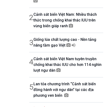
08h00-08h30
Ca nhạc theo yêu cầu
Cảnh sát biển Việt Nam: Nhiều thách
2
08h30-09h00
Thể thao 7 ngày (v2)
thức trong chống khai thác IUU trên
09h00-09h15
vùng biển giáp ranh
Bản tin thời sự
09h15-10h00
Giống lúa chất lượng cao - Nền tảng
Diễn đàn chủ nhật
3
nâng tầm gạo Việt
10h00-10h30
Các tuần đầu tháng - Âm nhạc với cuộc
sống ( Tuần cuối tháng - Thanh âm ký sự)
Cảnh sát biển Việt Nam tuyên truyền
4
10h30-10h55
chống khai thác IUU cho hơn 114 nghìn
360 độ sức khỏe
lượt ngư dân
10h55-11h00
Quảng cáo
11h00-11h05
Lan tỏa chương trình “Cảnh sát biển
5
Bản tin thể thao
đồng hành với ngư dân” tại các địa
11h05-11h50
phương ven biển
Khởi nghiệp
11h50-11h59
Quảng cáo