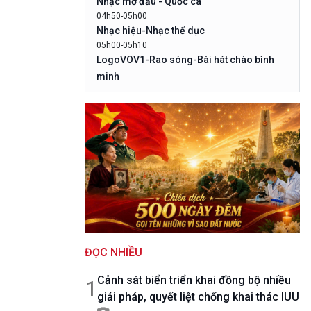
Nhạc mở đầu - Quốc ca
10 phút Sự kiện - Luận bàn
04h50-05h00
Câu chuyện thời sự
Nhạc hiệu-Nhạc thể dục
Dòng chảy sự kiện
05h00-05h10
Đối thoại
LogoVOV1-Rao sóng-Bài hát chào bình
Diễn đàn chủ nhật
minh
Chuyện đêm
05h10-05h20
Bản tin đầu ngày-Thời tiết
05h20-05h50
Mùa vàng (Chuyên đề cuối tuần)
05h50-05h59
Quảng cáo-Nhạc top
05h59-06h00
Báo giờ
06h00-06h28
Thời sự sáng (trực tiếp)
06h28-06h30
ĐỌC NHIỀU
Quảng cáo
06h30-07h00
Cảnh sát biển triển khai đồng bộ nhiều
Quân đội nhân dân
1
giải pháp, quyết liệt chống khai thác IUU
07h00-08h00
Theo dòng thời sự