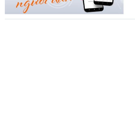
360 độ Sức khỏe
Kết nối công nghệ
Chuyển đổi Xanh
Sống chung với biến đổi
Tài nguyên và Môi trường
khí hậu
Chuyên gia của bạn
Xã hội chuyển động
Bước chân đến trường
VOV1 đặc biệt
Thanh âm ký sự
Chân dung cuộc sống
Các chương trình đặc biệt