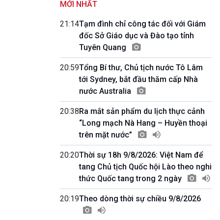
MỚI NHẤT
11h59-12h00
Báo giờ
21:14
Tạm đình chỉ công tác đối với Giám
12h00-12h57
đốc Sở Giáo dục và Đào tạo tỉnh
Thời sự trưa (trực tiếp)
Tuyên Quang
12h57-13h00
Quảng cáo
20:59
Tổng Bí thư, Chủ tịch nước Tô Lâm
13h00-13h15
tới Sydney, bắt đầu thăm cấp Nhà
Kết nối công nghệ (phát lại Thứ Bẩy)
nước Australia
13h15-13h45
Chân dung cuộc sống (phát lại Thứ Sáu)
20:38
Ra mắt sản phẩm du lịch thực cảnh
13h45-14h00
Người Việt ở nước ngoài với quê hương
“Long mạch Nà Hang – Huyền thoại
(phát lại Thứ Bẩy)
trên mặt nước”
14h00-14h05
Bản tin thời sự (VH-XH quốc tế)
20:20
Thời sự 18h 9/8/2026: Việt Nam để
14h05-14h50
tang Chủ tịch Quốc hội Lào theo nghi
Diễn đàn Chủ nhật (phát lại)
thức Quốc tang trong 2 ngày
14h50-15h00
Câu chuyện quốc tế
20:19
Theo dòng thời sự chiều 9/8/2026
15h00-15h15
Bản tin thời sự tổng hợp