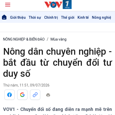
Giới thiệu
Thời sự
Chính trị
Thế giới
Kinh tế
Nông nghiệp 
NÔNG NGHIỆP & BIỂN ĐẢO
Mùa vàng
Nông dân chuyên nghiệp -
bắt đầu từ chuyển đổi tư
duy số
Giới thiệu
Thời sự
Thứ năm, 11:51, 09/07/2026
Thời sự 6h
Thời sự 12h
Thời sự 18h
Thời sự 21h30
VOV1 - Chuyển đổi số đang diễn ra mạnh mẽ trên
Bản tin