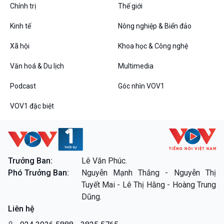
Podcast
Góc nhìn VOV1
Chính trị
Thế giới
Bình luận
Kinh tế
Nông nghiệp & Biển đảo
10 phút Sự kiện - Luận bàn
Câu chuyện thời sự
Xã hội
Khoa học & Công nghệ
Dòng chảy sự kiện
Đối thoại
Văn hoá & Du lịch
Multimedia
Diễn đàn chủ nhật
Podcast
Góc nhìn VOV1
Chuyện đêm
VOV1 đặc biệt
VOV1 đặc biệt
Trưởng Ban:
Lê Văn Phúc.
Thanh âm ký sự
Phó Trưởng Ban:
Nguyễn Mạnh Thắng - Nguyễn Thị
Chân dung cuộc sống
Tuyết Mai - Lê Thị Hằng - Hoàng Trung
Các chương trình đặc biệt
Dũng.
Liên hệ