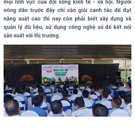
mọi lĩnh vực của đời sống kinh tế - xã hội. Người
Chuyên mục
Theo dòng Thời sự
nông dân trước đây chỉ cần giỏi canh tác để đạt
năng suất cao thì nay còn phải biết xây dựng và
quản lý dữ liệu, sử dụng công nghệ số để kết nối
sản xuất với thị trường.
Chính trị
Thế giới
Tin Chính trị
Tin thế giới
Chính phủ với người dân
Vấn đề quốc tế
Quốc hội với cử tri
Hồ sơ sự kiện quốc tế
Xây dựng đảng
Thế giới & Việt Nam
Đảng trong cuộc sống
Biên cương - Một dải vững
Nhận diện sự thật
bền
Pháp luật và đời sống