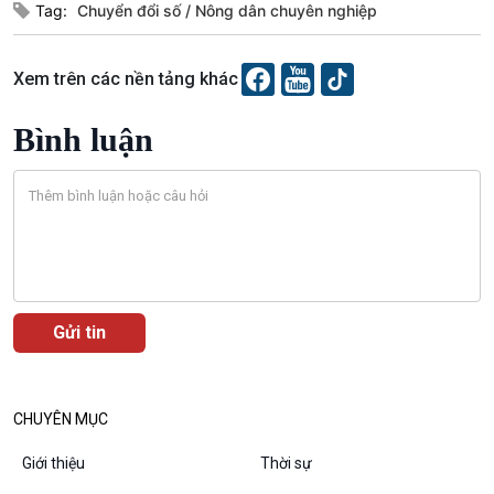
Tài nguyên và Môi trường
khí hậu
Tag:
Chuyển đổi số
Nông dân chuyên nghiệp
Chuyên gia của bạn
Xã hội chuyển động
Xem trên các nền tảng khác
Bước chân đến trường
Bình luận
Văn hoá & Du lịch
Multimedia
Tin Văn hoá & Du lịch
Ảnh
Chát với người nổi tiếng
Video
Câu chuyện Thể thao
Infographic
E-Magazine
CHUYÊN MỤC
Giới thiệu
Thời sự