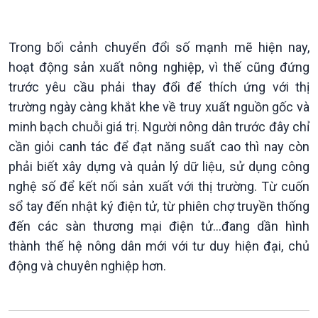
Kinh tế
Nông nghiệp & Biển đảo
Tin Kinh tế
Tin Nông nghiệp & Biển
Trong bối cảnh chuyển đổi số mạnh mẽ hiện nay,
Trước giờ mở cửa
đảo
hoạt động sản xuất nông nghiệp, vì thế cũng đứng
Dòng chảy Kinh tế
Mùa vàng
trước yêu cầu phải thay đổi để thích ứng với thị
Sức sống hàng Việt
Biển đảo Việt Nam
Khởi nghiệp
Tâm tình biên giới và hải
trường ngày càng khắt khe về truy xuất nguồn gốc và
Tuyên chiến với gian lận
đảo
minh bạch chuỗi giá trị. Người nông dân trước đây chỉ
thương mại
Tìm hiểu biển, đảo Việt
cần giỏi canh tác để đạt năng suất cao thì nay còn
Nam
phải biết xây dựng và quản lý dữ liệu, sử dụng công
nghệ số để kết nối sản xuất với thị trường. Từ cuốn
sổ tay đến nhật ký điện tử, từ phiên chợ truyền thống
đến các sàn thương mại điện tử…đang dần hình
thành thế hệ nông dân mới với tư duy hiện đại, chủ
Xã hội
Khoa học & Công nghệ
động và chuyên nghiệp hơn.
Tin Đời sống & Xã hội
Tin Khoa học & Công nghệ
360 độ Sức khỏe
Kết nối công nghệ
Chuyển đổi Xanh
Sống chung với biến đổi