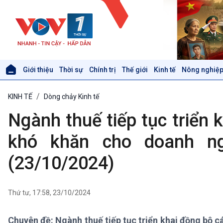
Giới thiệu
Thời sự
Chính trị
Thế giới
Kinh tế
Nông nghiệp
Giới thiệu
Thời sự
KINH TẾ
Dòng chảy Kinh tế
Thời sự 6h
Thời sự 12h
Ngành thuế tiếp tục triển 
Thời sự 18h
Thời sự 21h30
khó khăn cho doanh ng
Bản tin
(23/10/2024)
Chuyên mục
Theo dòng Thời sự
Thứ tư, 17:58, 23/10/2024
Xã hội
Khoa học & Công nghệ
Tin Đời sống & Xã hội
Tin Khoa học & Công nghệ
Chuyên đề: Ngành thuế tiếp tục triển khai đồng bộ c