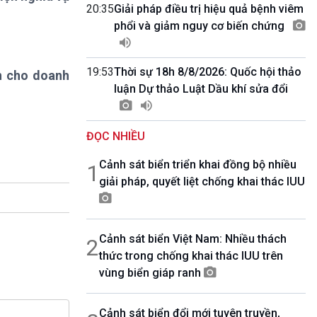
10 phút Sự kiện - Luận bàn
20:35
Giải pháp điều trị hiệu quả bệnh viêm
Câu chuyện thời sự
phổi và giảm nguy cơ biến chứng
Dòng chảy sự kiện
Đối thoại
19:53
Thời sự 18h 8/8/2026: Quốc hội thảo
ốn cho doanh
Diễn đàn chủ nhật
luận Dự thảo Luật Dầu khí sửa đổi
Chuyện đêm
ĐỌC NHIỀU
Cảnh sát biển triển khai đồng bộ nhiều
1
giải pháp, quyết liệt chống khai thác IUU
Cảnh sát biển Việt Nam: Nhiều thách
2
thức trong chống khai thác IUU trên
vùng biển giáp ranh
Cảnh sát biển đổi mới tuyên truyền,