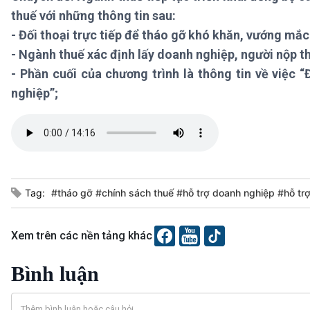
360 độ Sức khỏe
Kết nối công nghệ
thuế với những thông tin sau:
Chuyển đổi Xanh
Sống chung với biến đổi
- Đối thoại trực tiếp để tháo gỡ khó khăn, vướng mắ
Tài nguyên và Môi trường
khí hậu
- Ngành thuế xác định lấy doanh nghiệp, người nộp t
Chuyên gia của bạn
- Phần cuối của chương trình là thông tin về việc
Xã hội chuyển động
Bước chân đến trường
nghiệp”;
VOV1 đặc biệt
Thanh âm ký sự
Chân dung cuộc sống
Các chương trình đặc biệt
Tag:
#tháo gỡ #chính sách thuế #hỗ trợ doanh nghiệp #hỗ tr
Xem trên các nền tảng khác
Bình luận