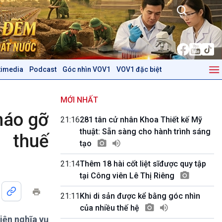
timedia
Podcast
Góc nhìn VOV1
VOV1 đặc biệt
Kinh tế
Nông nghiệp & Biển đảo
Tin Kinh tế
Tin Nông nghiệp & Biển
MỚI NHẤT
Trước giờ mở cửa
đảo
tháo gỡ
21:16
281 tân cử nhân Khoa Thiết kế Mỹ
Dòng chảy Kinh tế
Mùa vàng
thuật: Sẵn sàng cho hành trình sáng
Sức sống hàng Việt
Biển đảo Việt Nam
 thuế
tạo
Khởi nghiệp
Tâm tình biên giới và hải
Tuyên chiến với gian lận
đảo
21:14
Thêm 18 hài cốt liệt sĩđược quy tập
thương mại
Tìm hiểu biển, đảo Việt
tại Công viên Lê Thị Riêng
Nam
21:11
Khi di sản được kể bằng góc nhìn
Podcast
Góc nhìn VOV1
của nhiều thế hệ
Bình luận
iện nghĩa vụ