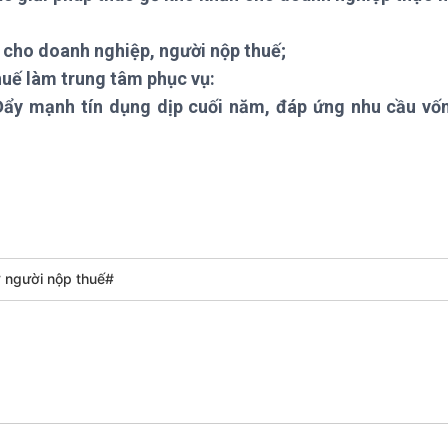
Chát với người nổi tiếng
Video
Câu chuyện Thể thao
Infographic
c cho doanh nghiệp, người nộp thuế;
E-Magazine
huế làm trung tâm phục vụ:
 “Đẩy mạnh tín dụng dịp cuối năm, đáp ứng nhu cầu v
ợ người nộp thuế#