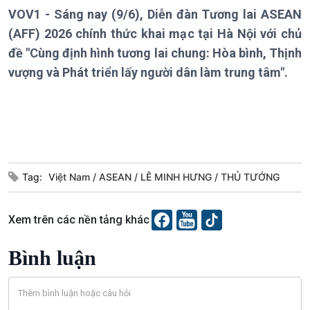
Chính trị
Thế giới
VOV1 - Sáng nay (9/6), Diễn đàn Tương lai ASEAN
Tin Chính trị
Tin thế giới
(AFF) 2026 chính thức khai mạc tại Hà Nội với chủ
Chính phủ với người dân
Vấn đề quốc tế
đề "Cùng định hình tương lai chung: Hòa bình, Thịnh
Quốc hội với cử tri
Hồ sơ sự kiện quốc tế
vượng và Phát triển lấy người dân làm trung tâm".
Xây dựng đảng
Thế giới & Việt Nam
Đảng trong cuộc sống
Biên cương - Một dải vững
Nhận diện sự thật
bền
Pháp luật và đời sống
Kinh tế
Nông nghiệp & Biển đảo
Tag:
Việt Nam
ASEAN
LÊ MINH HƯNG
THỦ TƯỚNG
Tin Kinh tế
Tin Nông nghiệp & Biển
Trước giờ mở cửa
đảo
Dòng chảy Kinh tế
Mùa vàng
Xem trên các nền tảng khác
Sức sống hàng Việt
Biển đảo Việt Nam
Khởi nghiệp
Tâm tình biên giới và hải
Bình luận
Tuyên chiến với gian lận
đảo
thương mại
Tìm hiểu biển, đảo Việt
Nam