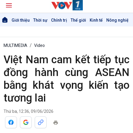
Giới thiệu
Thời sự
Chính trị
Thế giới
Kinh tế
Nông nghiệp 
MULTIMEDIA
Video
Việt Nam cam kết tiếp tục
Giới thiệu
Thời sự
đồng hành cùng ASEAN
Thời sự 6h
bằng khát vọng kiến tạo
Thời sự 12h
Thời sự 18h
tương lai
Thời sự 21h30
Bản tin
Chuyên mục
Thứ ba, 12:36, 09/06/2026
Theo dòng Thời sự