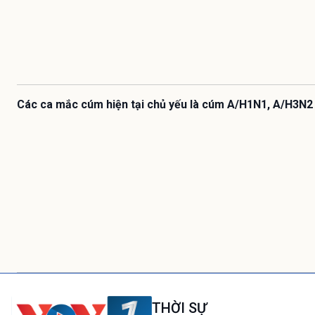
Các ca mắc cúm hiện tại chủ yếu là cúm A/H1N1, A/H3N2
THỜI SỰ