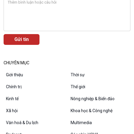
Câu chuyện Thể thao
Infographic
E-Magazine
Podcast
Góc nhìn VOV1
CHUYÊN MỤC
Bình luận
Giới thiệu
Thời sự
10 phút Sự kiện - Luận bàn
Câu chuyện thời sự
Chính trị
Thế giới
Dòng chảy sự kiện
Kinh tế
Nông nghiệp & Biển đảo
Đối thoại
Diễn đàn chủ nhật
Xã hội
Khoa học & Công nghệ
Chuyện đêm
Văn hoá & Du lịch
Multimedia