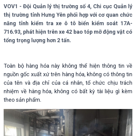
Bản tin
VOV1 - Đội Quản lý thị trường số 4, Chi cục Quản lý
Chuyên mục
thị trường tỉnh Hưng Yên phối hợp với cơ quan chức
Theo dòng Thời sự
năng tỉnh kiểm tra xe ô tô biển kiểm soát 17A-
716.93, phát hiện trên xe 42 bao tóp mỡ động vật có
tổng trọng lượng hơn 2 tấn.
Toàn bộ hàng hóa này không thể hiện thông tin về
Chính trị
Thế giới
nguồn gốc xuất xứ trên hàng hóa, không có thông tin
Tin Chính trị
Tin thế giới
của tên và địa chỉ của cá nhân, tổ chức chịu trách
Chính phủ với người dân
Vấn đề quốc tế
nhiệm về hàng hóa, không có bất kỳ tài liệu gì kèm
Quốc hội với cử tri
Hồ sơ sự kiện quốc tế
theo sản phẩm.
Xây dựng đảng
Thế giới & Việt Nam
Đảng trong cuộc sống
Biên cương - Một dải vững
Nhận diện sự thật
bền
Pháp luật và đời sống