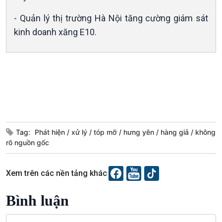
- Quản lý thị trường Hà Nội tăng cường giám sát
Xã hội
Khoa học & Công nghệ
kinh doanh xăng E10.
Tin Đời sống & Xã hội
Tin Khoa học & Công nghệ
360 độ Sức khỏe
Kết nối công nghệ
Chuyển đổi Xanh
Sống chung với biến đổi
Tài nguyên và Môi trường
khí hậu
Chuyên gia của bạn
Xã hội chuyển động
Bước chân đến trường
Tag:
Phát hiện
xử lý
tóp mỡ
hưng yên
hàng giả
không
rõ nguồn gốc
Xem trên các nền tảng khác
Văn hoá & Du lịch
Multimedia
Bình luận
Tin Văn hoá & Du lịch
Ảnh
Chát với người nổi tiếng
Video