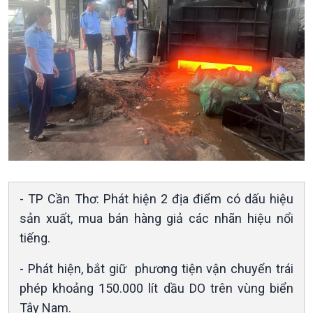
Kinh tế
Nông nghiệp & Biển đảo
Tin Kinh tế
Tin Nông nghiệp & Biển
Trước giờ mở cửa
đảo
Dòng chảy Kinh tế
Mùa vàng
Sức sống hàng Việt
Biển đảo Việt Nam
Khởi nghiệp
Tâm tình biên giới và hải
Tuyên chiến với gian lận
đảo
- TP Cần Thơ: Phát hiện 2 địa điểm có dấu hiệu
thương mại
Tìm hiểu biển, đảo Việt
sản xuất, mua bán hàng giả các nhãn hiệu nổi
Nam
tiếng.
- Phát hiện, bắt giữ phương tiện vận chuyển trái
phép khoảng 150.000 lít dầu DO trên vùng biển
Tây Nam.