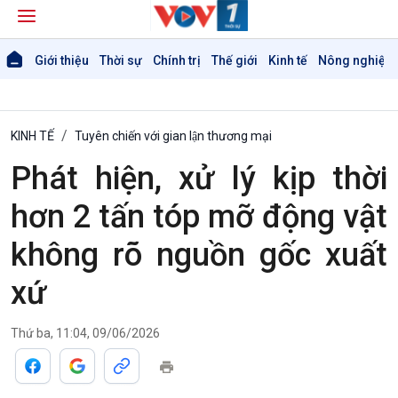
Giới thiệu
Thời sự
Chính trị
Thế giới
Kinh tế
Nông nghiệp 
KINH TẾ
Tuyên chiến với gian lận thương mại
Phát hiện, xử lý kịp thời
hơn 2 tấn tóp mỡ động vật
không rõ nguồn gốc xuất
xứ
Giới thiệu
Thời sự
Thời sự 6h
Thứ ba, 11:04, 09/06/2026
Thời sự 12h
Thời sự 18h
Thời sự 21h30