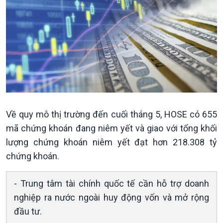
Kinh tế
Nông nghiệp & Biển đảo
Tin Kinh tế
Tin Nông nghiệp & Biển
Trước giờ mở cửa
đảo
Dòng chảy Kinh tế
Mùa vàng
Sức sống hàng Việt
Biển đảo Việt Nam
Khởi nghiệp
Tâm tình biên giới và hải
Về quy mô thị trường đến cuối tháng 5, HOSE có 655
Tuyên chiến với gian lận
đảo
mã chứng khoán đang niêm yết và giao với tổng khối
thương mại
Tìm hiểu biển, đảo Việt
lượng chứng khoán niêm yết đạt hơn 218.308 tỷ
Nam
chứng khoán.
- Trung tâm tài chính quốc tế cần hỗ trợ doanh
nghiệp ra nước ngoài huy động vốn và mở rộng
đầu tư.
Xã hội
Khoa học & Công nghệ