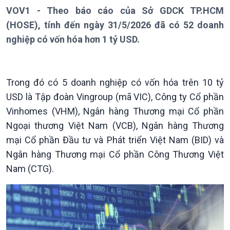
Bản tin
VOV1 - Theo báo cáo của Sở GDCK TP.HCM
Chuyên mục
(HOSE), tính đến ngày 31/5/2026 đã có 52 doanh
Theo dòng Thời sự
nghiệp có vốn hóa hơn 1 tỷ USD.
Trong đó có 5 doanh nghiệp có vốn hóa trên 10 tỷ
USD là Tập đoàn Vingroup (mã VIC), Công ty Cổ phần
Chính trị
Thế giới
Vinhomes (VHM), Ngân hàng Thương mại Cổ phần
Tin Chính trị
Tin thế giới
Ngoại thương Việt Nam (VCB), Ngân hàng Thương
Chính phủ với người dân
Vấn đề quốc tế
mại Cổ phần Đầu tư và Phát triển Việt Nam (BID) và
Quốc hội với cử tri
Hồ sơ sự kiện quốc tế
Ngân hàng Thương mại Cổ phần Công Thương Việt
Xây dựng đảng
Thế giới & Việt Nam
Nam (CTG).
Đảng trong cuộc sống
Biên cương - Một dải vững
Nhận diện sự thật
bền
Pháp luật và đời sống