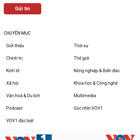
CHUYÊN MỤC
Podcast
Góc nhìn VOV1
Giới thiệu
Thời sự
Bình luận
10 phút Sự kiện - Luận bàn
Chính trị
Thế giới
Câu chuyện thời sự
Kinh tế
Nông nghiệp & Biển đảo
Dòng chảy sự kiện
Đối thoại
Xã hội
Khoa học & Công nghệ
Diễn đàn chủ nhật
Chuyện đêm
Văn hoá & Du lịch
Multimedia
Podcast
Góc nhìn VOV1
VOV1 đặc biệt