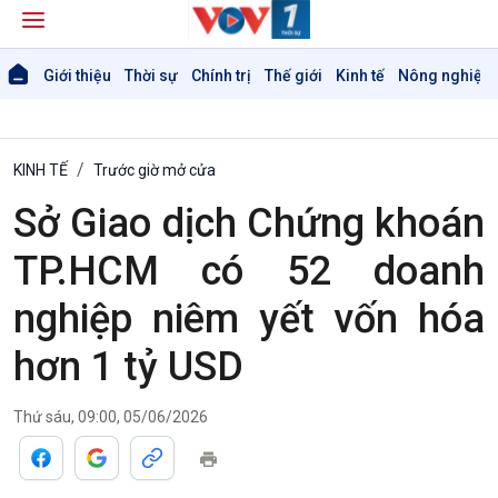
Giới thiệu
Thời sự
Chính trị
Thế giới
Kinh tế
Nông nghiệp 
KINH TẾ
Trước giờ mở cửa
Sở Giao dịch Chứng khoán
TP.HCM có 52 doanh
nghiệp niêm yết vốn hóa
hơn 1 tỷ USD
Giới thiệu
Thời sự
Thời sự 6h
Thứ sáu, 09:00, 05/06/2026
Thời sự 12h
Thời sự 18h
Thời sự 21h30