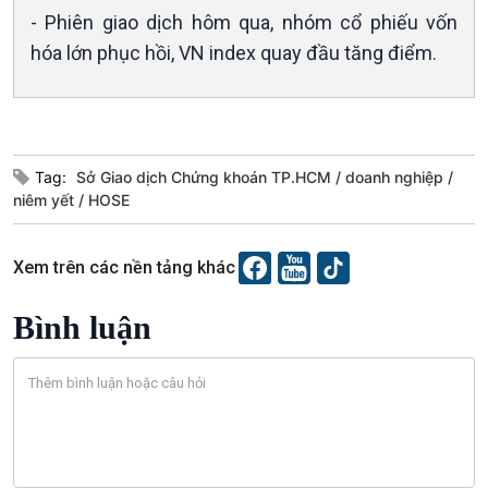
- Phiên giao dịch hôm qua, nhóm cổ phiếu vốn
Tin Đời sống & Xã hội
Tin Khoa học & Công nghệ
360 độ Sức khỏe
Kết nối công nghệ
hóa lớn phục hồi, VN index quay đầu tăng điểm.
Chuyển đổi Xanh
Sống chung với biến đổi
Tài nguyên và Môi trường
khí hậu
Chuyên gia của bạn
Xã hội chuyển động
Tag:
Sở Giao dịch Chứng khoán TP.HCM
doanh nghiệp
Bước chân đến trường
niêm yết
HOSE
Xem trên các nền tảng khác
Bình luận
Văn hoá & Du lịch
Multimedia
Tin Văn hoá & Du lịch
Ảnh
Chát với người nổi tiếng
Video
Câu chuyện Thể thao
Infographic
E-Magazine