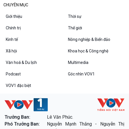
CHUYÊN MỤC
Thanh âm ký sự
Chân dung cuộc sống
Giới thiệu
Thời sự
Các chương trình đặc biệt
Chính trị
Thế giới
Kinh tế
Nông nghiệp & Biển đảo
Xã hội
Khoa học & Công nghệ
Văn hoá & Du lịch
Multimedia
Podcast
Góc nhìn VOV1
VOV1 đặc biệt
Trưởng Ban:
Lê Văn Phúc.
Phó Trưởng Ban:
Nguyễn Mạnh Thắng - Nguyễn Thị