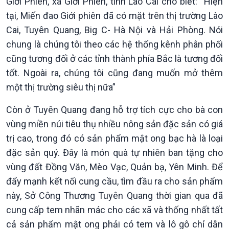
Giới Phiên, xã Giới Phiên, tỉnh Lào Cai cho biết: “Hiện
tại, Miến đao Giới phiên đã có mặt trên thị trường Lào
Cai, Tuyên Quang, Big C- Hà Nội và Hải Phòng. Nói
chung là chúng tôi theo các hệ thống kênh phân phối
cũng tương đối ở các tỉnh thành phía Bắc là tương đối
tốt. Ngoài ra, chúng tôi cũng đang muốn mở thêm
một thị trường siêu thị nữa”
Còn ở Tuyên Quang đang hỗ trợ tích cực cho bà con
vùng miền núi tiêu thụ nhiều nông sản đặc sản có giá
trị cao, trong đó có sản phẩm mật ong bạc hà là loại
đặc sản quý. Đây là món quà tự nhiên ban tặng cho
vùng đất Đồng Văn, Mèo Vạc, Quản bạ, Yên Minh. Để
Kinh tế
Nông nghiệp & Biển đảo
đẩy mạnh kết nối cung cầu, tìm đầu ra cho sản phẩm
Tin Kinh tế
Tin Nông nghiệp & Biển
này, Sở Công Thương Tuyên Quang thời gian qua đã
Trước giờ mở cửa
đảo
cung cấp tem nhãn mác cho các xã và thống nhất tất
Dòng chảy Kinh tế
Mùa vàng
Sức sống hàng Việt
Biển đảo Việt Nam
cả sản phẩm mật ong phải có tem và lô gô chỉ dẫn