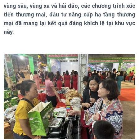
vùng sâu, vùng xa và hải đảo, các chương trình xúc
tiến thương mại, đầu tư nâng cấp hạ tầng thương
mại đã mang lại kết quả đáng khích lệ tại khu vực
này.
Giới thiệu
Thời sự
Thời sự 6h
Thời sự 12h
Thời sự 18h
Thời sự 21h30
Bản tin
Chuyên mục
Theo dòng Thời sự