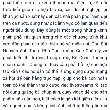
phát triển trên các kênh thương mại điện tử, kết nối
trực tiếp giữa các hợp tác xã, các doanh nghiệp tại
khu vực sản xuất này đến các nhà phân phối hiện đại
trên cả nước, cũng như các lĩnh vực có liên quan đến
người tiêu dùng. Đây cũng là một trong những kênh
phân phối rất quan trọng cho các chương trình khu
Podcast
Góc nhìn VOV1
vực đồng bào dân tộc thiểu số và miền núi. Ông Bùi
Nguyễn Anh Tuấn- Phó Cục trưởng Cục Quản lý và
Bình luận
10 phút Sự kiện - Luận bàn
phát triển thị trường trong nước, Bộ Công Thương
Câu chuyện thời sự
nhấn mạnh: “Chúng tôi thấy cần phải hỗ trợ cho hợp
Dòng chảy sự kiện
tác xã và các hộ dân có thể là ứng dụng được mạng
Đối thoại
xã hội để bán hàng trực tiếp, giúp cho bà con hoàn
Diễn đàn chủ nhật
toàn có thể thành thạo được việc livestreams rồi tạo
Chuyện đêm
nội dung quảng bá, chụp ảnh, quay video để cho sản
phẩm hấp dẫn hơn, biết cách là gắn kết giữa niềm tin
với người mua. Những hình ảnh, những thông tin mà