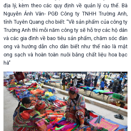
Khởi nghiệp
Tâm tình biên giới và hải
địa lý, kèm theo các quy định về quản lý cụ thể. Bà
Tuyên chiến với gian lận
đảo
Nguyễn Ánh Vân- PGĐ Công ty TNHH Trường Anh,
thương mại
Tìm hiểu biển, đảo Việt
tỉnh Tuyên Quang cho biết: “Về sản phẩm của công ty
Nam
Trường Anh thì mỗi năm công ty sẽ hỗ trợ các hộ dân
và các gia đình về bao tiêu sản phẩm, chăm sóc đàn
ong và hướng dẫn cho dân biết như thế nào là mật
ong sạch và hoàn toàn nuôi bằng chất liệu hoa bạc
hà”