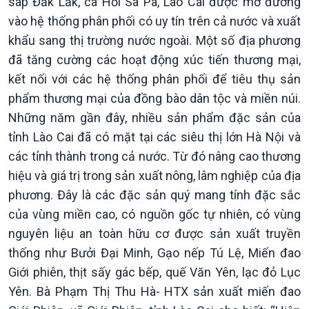
sáp Đăk Lăk, cá Hồi Sa Pa, Lào Cai được mở đường
vào hệ thống phân phối có uy tín trên cả nước và xuất
khẩu sang thị trường nước ngoài. Một số địa phương
Chính trị
Thế giới
đã tăng cường các hoạt động xúc tiến thương mại,
Tin Chính trị
Tin thế giới
kết nối với các hệ thống phân phối để tiêu thụ sản
Chính phủ với người dân
Vấn đề quốc tế
phẩm thương mại của đồng bào dân tộc và miền núi.
Quốc hội với cử tri
Hồ sơ sự kiện quốc tế
Những năm gần đây, nhiều sản phẩm đặc sản của
Xây dựng đảng
Thế giới & Việt Nam
tỉnh Lào Cai đã có mặt tại các siêu thị lớn Hà Nội và
Đảng trong cuộc sống
Biên cương - Một dải vững
Nhận diện sự thật
bền
các tỉnh thành trong cả nước. Từ đó nâng cao thương
Pháp luật và đời sống
hiệu và giá trị trong sản xuất nông, lâm nghiệp của địa
phương. Đây là các đặc sản quý mang tính đặc sắc
của vùng miền cao, có nguồn gốc tự nhiên, có vùng
nguyên liệu an toàn hữu cơ được sản xuất truyền
thống như Bưởi Đại Minh, Gạo nếp Tú Lệ, Miến đao
Giới phiên, thịt sấy gác bếp, quế Văn Yên, lạc đỏ Lục
Yên. Bà Phạm Thị Thu Hà- HTX sản xuất miến đao