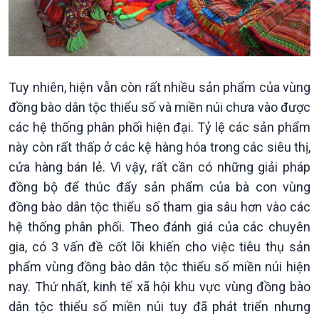
Tuy nhiên, hiện vẫn còn rất nhiều sản phẩm của vùng
đồng bào dân tộc thiểu số và miền núi chưa vào được
Xã hội
Khoa học & Công nghệ
các hệ thống phân phối hiện đại. Tỷ lệ các sản phẩm
Tin Đời sống & Xã hội
Tin Khoa học & Công nghệ
này còn rất thấp ở các kệ hàng hóa trong các siêu thị,
360 độ Sức khỏe
Kết nối công nghệ
cửa hàng bán lẻ. Vì vậy, rất cần có những giải pháp
Chuyển đổi Xanh
Sống chung với biến đổi
đồng bộ để thúc đẩy sản phẩm của bà con vùng
Tài nguyên và Môi trường
khí hậu
đồng bào dân tộc thiểu số tham gia sâu hơn vào các
Chuyên gia của bạn
hệ thống phân phối. Theo đánh giá của các chuyên
Xã hội chuyển động
gia, có 3 vấn đề cốt lõi khiến cho việc tiêu thụ sản
Bước chân đến trường
phẩm vùng đồng bào dân tộc thiểu số miền núi hiện
nay. Thứ nhất, kinh tế xã hội khu vực vùng đồng bào
dân tộc thiểu số miền núi tuy đã phát triển nhưng