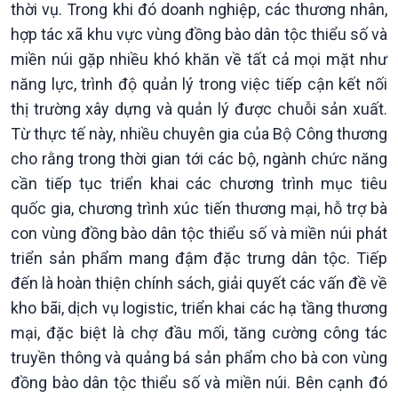
thời vụ. Trong khi đó doanh nghiệp, các thương nhân,
Tin Văn hoá & Du lịch
Ảnh
hợp tác xã khu vực vùng đồng bào dân tộc thiểu số và
Chát với người nổi tiếng
Video
Câu chuyện Thể thao
Infographic
miền núi gặp nhiều khó khăn về tất cả mọi mặt như
E-Magazine
năng lực, trình độ quản lý trong việc tiếp cận kết nối
thị trường xây dựng và quản lý được chuỗi sản xuất.
Từ thực tế này, nhiều chuyên gia của Bộ Công thương
cho rằng trong thời gian tới các bộ, ngành chức năng
cần tiếp tục triển khai các chương trình mục tiêu
quốc gia, chương trình xúc tiến thương mại, hỗ trợ bà
con vùng đồng bào dân tộc thiểu số và miền núi phát
triển sản phẩm mang đậm đặc trưng dân tộc. Tiếp
đến là hoàn thiện chính sách, giải quyết các vấn đề về
kho bãi, dịch vụ logistic, triển khai các hạ tầng thương
mại, đặc biệt là chợ đầu mối, tăng cường công tác
truyền thông và quảng bá sản phẩm cho bà con vùng
đồng bào dân tộc thiểu số và miền núi. Bên cạnh đó