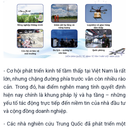
Kinh tế
Nông nghiệp & Biển đảo
Tin Kinh tế
Tin Nông nghiệp & Biển
Trước giờ mở cửa
đảo
Dòng chảy Kinh tế
Mùa vàng
Sức sống hàng Việt
Biển đảo Việt Nam
Khởi nghiệp
Tâm tình biên giới và hải
Tuyên chiến với gian lận
đảo
- Cơ hội phát triển kinh tế tầm thấp tại Việt Nam là rất
thương mại
Tìm hiểu biển, đảo Việt
lớn, nhưng chặng đường phía trước vẫn còn nhiều rào
Nam
cản. Trong đó, hai điểm nghẽn mang tính quyết định
hiện nay chính là khung pháp lý và hạ tầng – những
yếu tố tác động trực tiếp đến niềm tin của nhà đầu tư
và cộng đồng doanh nghiệp.
Xã hội
Khoa học & Công nghệ
- Các nhà nghiên cứu Trung Quốc đã phát triển một