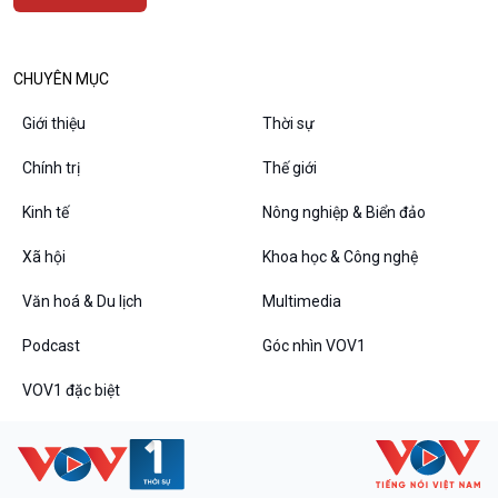
CHUYÊN MỤC
Podcast
Góc nhìn VOV1
Giới thiệu
Thời sự
Bình luận
Chính trị
Thế giới
10 phút Sự kiện - Luận bàn
Câu chuyện thời sự
Kinh tế
Nông nghiệp & Biển đảo
Dòng chảy sự kiện
Đối thoại
Xã hội
Khoa học & Công nghệ
Diễn đàn chủ nhật
Văn hoá & Du lịch
Multimedia
Chuyện đêm
Podcast
Góc nhìn VOV1
VOV1 đặc biệt
VOV1 đặc biệt