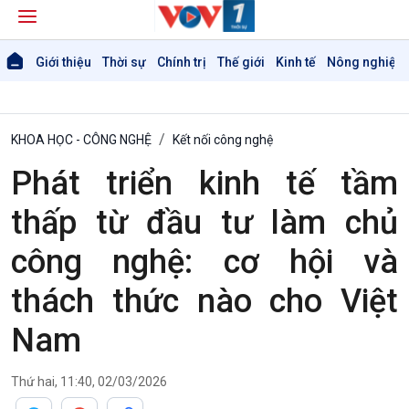
Giới thiệu
Thời sự
Chính trị
Thế giới
Kinh tế
Nông nghiệp 
KHOA HỌC - CÔNG NGHỆ
Kết nối công nghệ
Phát triển kinh tế tầm
thấp từ đầu tư làm chủ
công nghệ: cơ hội và
thách thức nào cho Việt
Giới thiệu
Thời sự
Thời sự 6h
Nam
Thời sự 12h
Thời sự 18h
Thứ hai, 11:40, 02/03/2026
Thời sự 21h30