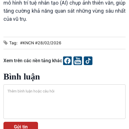
Tin Đời sống & Xã hội
Tin Khoa học & Công nghệ
mô hình trí tuệ nhân tạo (AI) chụp ảnh thiên văn, giúp
360 độ Sức khỏe
Kết nối công nghệ
tăng cường khả năng quan sát những vùng sâu nhất
Chuyển đổi Xanh
Sống chung với biến đổi
của vũ trụ.
Tài nguyên và Môi trường
khí hậu
Chuyên gia của bạn
Xã hội chuyển động
Bước chân đến trường
Tag:
#KNCN #28/02/2026
Xem trên các nền tảng khác
Bình luận
Văn hoá & Du lịch
Multimedia
Tin Văn hoá & Du lịch
Ảnh
Chát với người nổi tiếng
Video
Câu chuyện Thể thao
Infographic
E-Magazine