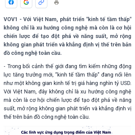
Bản tin
Chuyên mục
Theo dòng Thời sự
VOV1 - Với Việt Nam, phát triển "kinh tế tầm thấp"
không chỉ là xu hướng công nghệ mà còn là cơ hội
chiến lược để tạo đột phá về năng suất, mở rộng
không gian phát triển và khẳng định vị thế trên bản
đồ công nghệ toàn cầu.
Chính trị
Thế giới
- Trong bối cảnh thế giới đang tìm kiếm những động
Tin Chính trị
Tin thế giới
lực tăng trưởng mới, “kinh tế tầm thấp” đang nổi lên
Chính phủ với người dân
Vấn đề quốc tế
như một không gian kinh tế trị giá hàng nghìn tỷ USD.
Quốc hội với cử tri
Hồ sơ sự kiện quốc tế
Xây dựng đảng
Thế giới & Việt Nam
Với Việt Nam, đây không chỉ là xu hướng công nghệ
Đảng trong cuộc sống
Biên cương - Một dải vững
mà còn là cơ hội chiến lược để tạo đột phá về năng
Nhận diện sự thật
bền
suất, mở rộng không gian phát triển và khẳng định vị
Pháp luật và đời sống
thế trên bản đồ công nghệ toàn cầu.