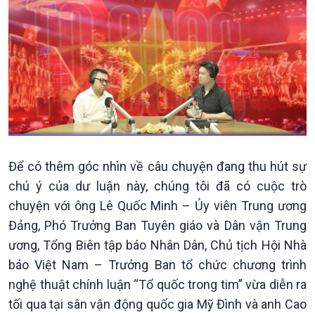
Kinh tế
Nông nghiệp & Biển đảo
Tin Kinh tế
Tin Nông nghiệp & Biển
Trước giờ mở cửa
đảo
Dòng chảy Kinh tế
Mùa vàng
Sức sống hàng Việt
Biển đảo Việt Nam
Khởi nghiệp
Tâm tình biên giới và hải
Để có thêm góc nhìn về câu chuyện đang thu hút sự
Tuyên chiến với gian lận
đảo
chú ý của dư luận này, chúng tôi đã có cuộc trò
thương mại
Tìm hiểu biển, đảo Việt
chuyện với ông Lê Quốc Minh – Ủy viên Trung ương
Nam
Đảng, Phó Trưởng Ban Tuyên giáo và Dân vận Trung
ương, Tổng Biên tập báo Nhân Dân, Chủ tịch Hội Nhà
báo Việt Nam – Trưởng Ban tổ chức chương trình
nghệ thuật chính luận “Tổ quốc trong tim” vừa diễn ra
tối qua tại sân vận động quốc gia Mỹ Đình và anh Cao