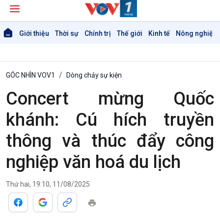
Giới thiệu
Thời sự
Chính trị
Thế giới
Kinh tế
Nông nghiệp 
GÓC NHÌN VOV1
Dòng chảy sự kiện
Concert mừng Quốc
khánh: Cú hích truyền
thông và thúc đẩy công
nghiệp văn hoá du lịch
Giới thiệu
Thời sự
Thời sự 6h
Thứ hai, 19:10, 11/08/2025
Thời sự 12h
Thời sự 18h
Thời sự 21h30