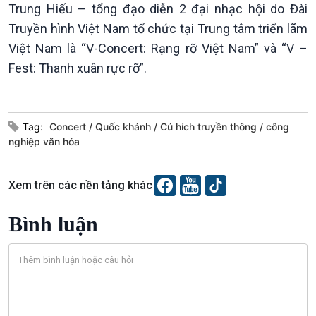
Xã hội
Khoa học & Công nghệ
Trung Hiếu – tổng đạo diễn 2 đại nhạc hội do Đài
Tin Đời sống & Xã hội
Tin Khoa học & Công nghệ
Truyền hình Việt Nam tổ chức tại Trung tâm triển lãm
360 độ Sức khỏe
Kết nối công nghệ
Việt Nam là “V-Concert: Rạng rỡ Việt Nam” và “V –
Chuyển đổi Xanh
Sống chung với biến đổi
Fest: Thanh xuân rực rỡ”.
Tài nguyên và Môi trường
khí hậu
Chuyên gia của bạn
Xã hội chuyển động
Bước chân đến trường
Tag:
Concert
Quốc khánh
Cú hích truyền thông
công
nghiệp văn hóa
Xem trên các nền tảng khác
Bình luận
Văn hoá & Du lịch
Multimedia
Tin Văn hoá & Du lịch
Ảnh
Chát với người nổi tiếng
Video
Câu chuyện Thể thao
Infographic
E-Magazine