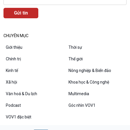
CHUYÊN MỤC
Podcast
Góc nhìn VOV1
Giới thiệu
Thời sự
Bình luận
10 phút Sự kiện - Luận bàn
Chính trị
Thế giới
Câu chuyện thời sự
Kinh tế
Nông nghiệp & Biển đảo
Dòng chảy sự kiện
Đối thoại
Xã hội
Khoa học & Công nghệ
Diễn đàn chủ nhật
Chuyện đêm
Văn hoá & Du lịch
Multimedia
Podcast
Góc nhìn VOV1
VOV1 đặc biệt