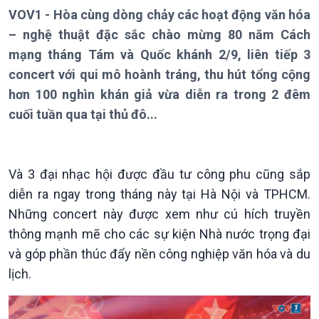
Bản tin
VOV1 - Hòa cùng dòng chảy các hoạt động văn hóa
Chuyên mục
– nghệ thuật đặc sắc chào mừng 80 năm Cách
Theo dòng Thời sự
mạng tháng Tám và Quốc khánh 2/9, liên tiếp 3
concert với qui mô hoành tráng, thu hút tổng cộng
hơn 100 nghìn khán giả vừa diễn ra trong 2 đêm
cuối tuần qua tại thủ đô...
Chính trị
Thế giới
Tin Chính trị
Tin thế giới
Và 3 đại nhạc hội được đầu tư công phu cũng sắp
Chính phủ với người dân
Vấn đề quốc tế
diễn ra ngay trong tháng này tại Hà Nội và TPHCM.
Quốc hội với cử tri
Hồ sơ sự kiện quốc tế
Những concert này được xem như cú hích truyền
Xây dựng đảng
Thế giới & Việt Nam
thông mạnh mẽ cho các sự kiện Nhà nước trọng đại
Đảng trong cuộc sống
Biên cương - Một dải vững
và góp phần thúc đẩy nền công nghiệp văn hóa và du
Nhận diện sự thật
bền
lịch.
Pháp luật và đời sống