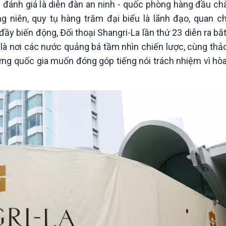
 đánh giá là diễn đàn an ninh - quốc phòng hàng đầu châ
Chát với người nổi tiếng
Video
Câu chuyện Thể thao
Infographic
g niên, quy tụ hàng trăm đại biểu là lãnh đạo, quan c
E-Magazine
 đầy biến động, Đối thoại Shangri-La lần thứ 23 diễn ra b
 là nơi các nước quảng bá tầm nhìn chiến lược, cùng th
ng quốc gia muốn đóng góp tiếng nói trách nhiệm vì hòa