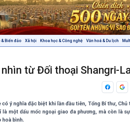
 & Biển đảo
Xã hội
Khoa học & Công nghệ
Văn hoá & Du lịch
Mul
Chính trị
Thế giới
Tin Chính trị
Tin thế giới
Chính phủ với người dân
Vấn đề quốc tế
 nhìn từ Đối thoại Shangri-L
Quốc hội với cử tri
Hồ sơ sự kiện quốc tế
Xây dựng đảng
Thế giới & Việt Nam
Đảng trong cuộc sống
Biên cương - Một dải vững
Nhận diện sự thật
bền
Pháp luật và đời sống
có ý nghĩa đặc biệt khi lần đầu tiên, Tổng Bí thư, Chủ
ỉ là một dấu mốc ngoại giao đa phương, mà còn là s
Văn hoá & Du lịch
Multimedia
 hoà bình.
Tin Văn hoá & Du lịch
Ảnh