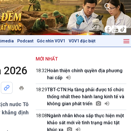
timedia
Podcast
Góc nhìn VOV1
VOV1 đặc biệt
Kinh tế
Nông nghiệp & Biển đảo
Tin Kinh tế
Tin Nông nghiệp & Biển
MỚI NHẤT
Trước giờ mở cửa
đảo
a 2026
18:32
Hoàn thiện chính quyền địa phương
Dòng chảy Kinh tế
Mùa vàng
hai cấp
Sức sống hàng Việt
Biển đảo Việt Nam
Khởi nghiệp
Tâm tình biên giới và hải
18:29
TBT-CTN:Hạ tầng phải được tổ chức
Tuyên chiến với gian lận
đảo
thống nhất theo hành lang kinh tế và
thương mại
Tìm hiểu biển, đảo Việt
không gian phát triển
 tịch nước Tô
Nam
ự khẳng định
18:08
Ngành nhãn khoa sắp thực hiện một
Podcast
Góc nhìn VOV1
khảo sát mới về tình trạng mắc tật
Bình luận
khúc xạ