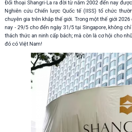
Đối thoại Shangri-La ra đời từ năm 2002 đến nay được
360 độ Sức khỏe
Kết nối công nghệ
Chuyển đổi Xanh
Sống chung với biến đổi
Nghiên cứu Chiến lược Quốc tế (IISS) tổ chức thườn
Tài nguyên và Môi trường
khí hậu
chuyên gia trên khắp thế giới. Trong một thế giới 2026
Chuyên gia của bạn
nay - 29/5 cho đến ngày 31/5 tại Singapore, không chỉ
Xã hội chuyển động
thách thức an ninh cấp bách; mà còn là cơ hội cho nhữ
Bước chân đến trường
đó có Việt Nam!
VOV1 đặc biệt
Thanh âm ký sự
Chân dung cuộc sống
Các chương trình đặc biệt