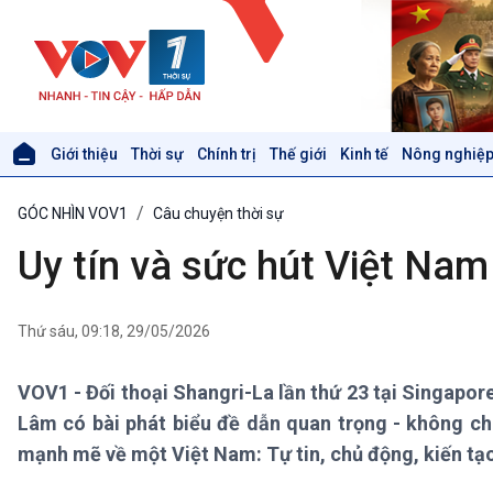
Giới thiệu
Thời sự
Chính trị
Thế giới
Kinh tế
Nông nghiệp
Giới thiệu
Thời sự
GÓC NHÌN VOV1
Câu chuyện thời sự
Thời sự 6h
Thời sự 12h
Uy tín và sức hút Việt Nam
Thời sự 18h
Thời sự 21h30
Bản tin
Thứ sáu, 09:18, 29/05/2026
Chuyên mục
Theo dòng Thời sự
VOV1 - Đối thoại Shangri-La lần thứ 23 tại Singapore 
Lâm có bài phát biểu đề dẫn quan trọng - không ch
Xã hội
Khoa học & Công nghệ
mạnh mẽ về một Việt Nam: Tự tin, chủ động, kiến tạo
Tin Đời sống & Xã hội
Tin Khoa học & Công nghệ