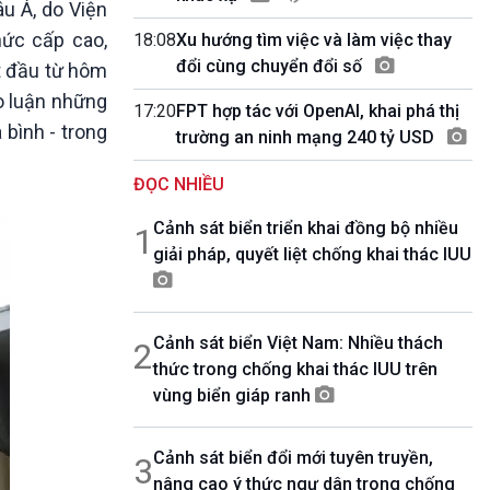
u Á, do Viện
10 phút Sự kiện - Luận bàn
Câu chuyện thời sự
hức cấp cao,
18:08
Xu hướng tìm việc và làm việc thay
Dòng chảy sự kiện
đổi cùng chuyển đổi số
ắt đầu từ hôm
Đối thoại
ảo luận những
17:20
FPT hợp tác với OpenAI, khai phá thị
Diễn đàn chủ nhật
 bình - trong
trường an ninh mạng 240 tỷ USD
Chuyện đêm
ĐỌC NHIỀU
Cảnh sát biển triển khai đồng bộ nhiều
1
giải pháp, quyết liệt chống khai thác IUU
Cảnh sát biển Việt Nam: Nhiều thách
2
thức trong chống khai thác IUU trên
vùng biển giáp ranh
Cảnh sát biển đổi mới tuyên truyền,
3
nâng cao ý thức ngư dân trong chống