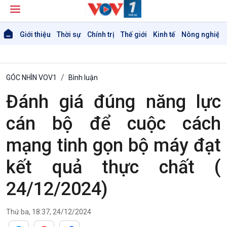
Giới thiệu
Thời sự
Chính trị
Thế giới
Kinh tế
Nông nghiệp 
GÓC NHÌN VOV1
Bình luận
Đánh giá đúng năng lực
cán bộ để cuộc cách
Giới thiệu
Thời sự
mạng tinh gọn bộ máy đạt
Thời sự 6h
kết quả thực chất (
Thời sự 12h
Thời sự 18h
24/12/2024)
Thời sự 21h30
Bản tin
Chuyên mục
Thứ ba, 18:37, 24/12/2024
Theo dòng Thời sự