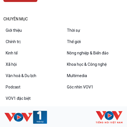
Văn hoá & Du lịch
Multimedia
Tin Văn hoá & Du lịch
Ảnh
CHUYÊN MỤC
Chát với người nổi tiếng
Video
Câu chuyện Thể thao
Infographic
Giới thiệu
Thời sự
E-Magazine
Chính trị
Thế giới
Kinh tế
Nông nghiệp & Biển đảo
Podcast
Góc nhìn VOV1
Xã hội
Khoa học & Công nghệ
Bình luận
10 phút Sự kiện - Luận bàn
Văn hoá & Du lịch
Multimedia
Câu chuyện thời sự
Podcast
Góc nhìn VOV1
Dòng chảy sự kiện
Đối thoại
VOV1 đặc biệt
Diễn đàn chủ nhật
Chuyện đêm