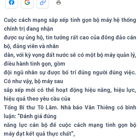
Cuộc cách mạng sắp xếp tinh gọn bộ máy hệ thống
Chính trị
Thế giới
chính trị đang nhận
Tin Chính trị
Tin thế giới
được sự ủng hộ, tin tưởng rất cao của đông đảo cán
Chính phủ với người dân
Vấn đề quốc tế
bộ, đảng viên và nhân
Quốc hội với cử tri
Hồ sơ sự kiện quốc tế
dân, với kỳ vọng đất nước sẽ có một bộ máy quản lý,
Xây dựng đảng
Thế giới & Việt Nam
điều hành tinh gọn, gồm
Đảng trong cuộc sống
Biên cương - Một dải vững
đội ngũ nhân sự được bố trí đúng người đúng việc.
Nhận diện sự thật
bền
Có như vậy, bộ máy sau
Pháp luật và đời sống
sắp xếp mới có thể hoạt động hiệu năng, hiệu lực,
hiệu quả theo yêu cầu của
Tổng Bí thư Tô Lâm. Nhà báo Vân Thiêng có bình
Kinh tế
Nông nghiệp & Biển đảo
luận: “Đánh giá đúng
Tin Kinh tế
Tin Nông nghiệp & Biển
năng lực cán bộ để cuộc cách mạng tinh gọn bộ
Trước giờ mở cửa
đảo
máy đạt kết quả thực chất”,
Dòng chảy Kinh tế
Mùa vàng