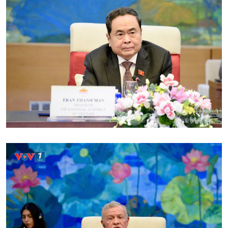
Kinh tế
Nông nghiệp & Biển đảo
Tin Kinh tế
Tin Nông nghiệp & Biển
Trước giờ mở cửa
đảo
Dòng chảy Kinh tế
Mùa vàng
Sức sống hàng Việt
Biển đảo Việt Nam
Khởi nghiệp
Tâm tình biên giới và hải
Tuyên chiến với gian lận
đảo
thương mại
Tìm hiểu biển, đảo Việt
Nam