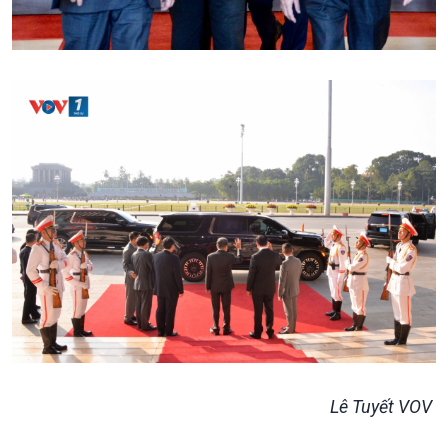
Podcast
Góc nhìn VOV1
Bình luận
10 phút Sự kiện - Luận bàn
Câu chuyện thời sự
Dòng chảy sự kiện
Đối thoại
Diễn đàn chủ nhật
Chuyện đêm
Lê Tuyết VOV