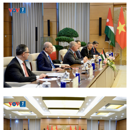
Chuyển đổi Xanh
Sống chung với biến đổi
Tài nguyên và Môi trường
khí hậu
Chuyên gia của bạn
Xã hội chuyển động
Bước chân đến trường