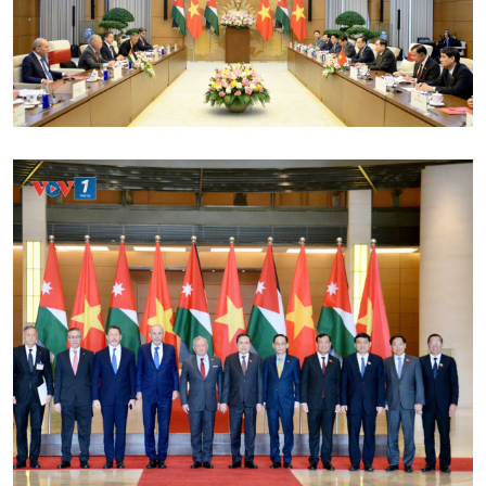
Văn hoá & Du lịch
Multimedia
Tin Văn hoá & Du lịch
Ảnh
Chát với người nổi tiếng
Video
Câu chuyện Thể thao
Infographic
E-Magazine