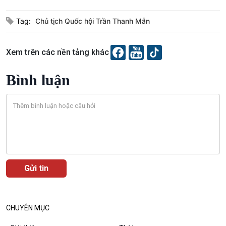
Tag:
Chủ tịch Quốc hội Trần Thanh Mẫn
Xem trên các nền tảng khác
Bình luận
VOV1 đặc biệt
Thanh âm ký sự
Chân dung cuộc sống
Các chương trình đặc biệt
CHUYÊN MỤC