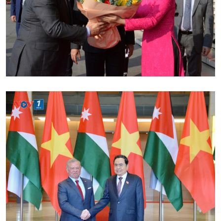
Chính trị
Thế giới
Tin Chính trị
Tin thế giới
Chính phủ với người dân
Vấn đề quốc tế
Quốc hội với cử tri
Hồ sơ sự kiện quốc tế
Xây dựng đảng
Thế giới & Việt Nam
Đảng trong cuộc sống
Biên cương - Một dải vững
Nhận diện sự thật
bền
Pháp luật và đời sống