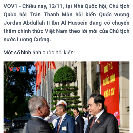
VOV1 - Chiều nay, 12/11, tại Nhà Quốc hội, Chủ tịch
Quốc hội Trần Thanh Mẫn hội kiến Quốc vương
Jordan Abdullah II Ibn Al Hussein đang có chuyến
thăm chính thức Việt Nam theo lời mời của Chủ tịch
nước Lương Cường.
Một số hình ảnh cuộc hội kiến:
Giới thiệu
Thời sự
Thời sự 6h
Thời sự 12h
Thời sự 18h
Thời sự 21h30
Bản tin