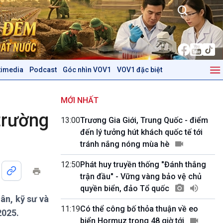
timedia
Podcast
Góc nhìn VOV1
VOV1 đặc biệt
Kinh tế
Nông nghiệp & Biển đảo
Tin Kinh tế
Tin Nông nghiệp & Biển
MỚI NHẤT
Trước giờ mở cửa
đảo
trường
13:00
Trương Gia Giới, Trung Quốc - điểm
Dòng chảy Kinh tế
Mùa vàng
đến lý tưởng hút khách quốc tế tới
Sức sống hàng Việt
Biển đảo Việt Nam
tránh nắng nóng mùa hè
Khởi nghiệp
Tâm tình biên giới và hải
Tuyên chiến với gian lận
đảo
12:50
Phát huy truyền thống "Đánh thắng
thương mại
Tìm hiểu biển, đảo Việt
trận đầu" - Vững vàng bảo vệ chủ
Nam
quyền biển, đảo Tổ quốc
ân, kỹ sư và
Podcast
Góc nhìn VOV1
11:19
Có thể công bố thỏa thuận về eo
2025.
Bình luận
biển Hormuz trong 48 giờ tới