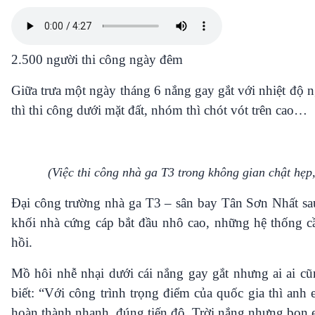
360 độ Sức khỏe
Kết nối công nghệ
Chuyển đổi Xanh
Sống chung với biến đổi
Tài nguyên và Môi trường
khí hậu
Chuyên gia của bạn
2.500 người thi công ngày đêm
Xã hội chuyển động
Giữa trưa một ngày tháng 6 nắng gay gắt với nhiệt độ 
Bước chân đến trường
thì thi công dưới mặt đất, nhóm thì chót vót trên cao…
VOV1 đặc biệt
Thanh âm ký sự
Chân dung cuộc sống
Các chương trình đặc biệt
(Việc thi công nhà ga T3 trong không gian chật hẹp,
Đại công trường nhà ga T3 – sân bay Tân Sơn Nhất sau
khối nhà cứng cáp bắt đầu nhô cao, những hệ thống cầ
hồi.
Mồ hôi nhễ nhại dưới cái nắng gay gắt nhưng ai ai
biết: “Với công trình trọng điểm của quốc gia thì anh
hoàn thành nhanh, đúng tiến độ. Trời nắng nhưng bọn 