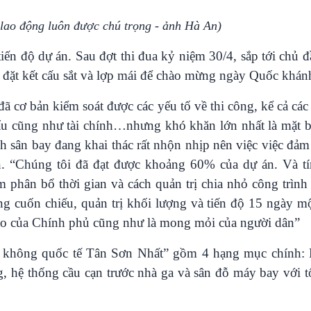
lao động luôn được chú trọng - ảnh Hà An)
iến độ dự án. Sau đợt thi đua kỷ niệm 30/4, sắp tới chủ đầ
p đặt kết cấu sắt và lợp mái để chào mừng ngày Quốc khán
 cơ bản kiểm soát được các yếu tố về thi công, kể cả các
khẩu cũng như tài chính…nhưng khó khăn lớn nhất là mặt 
nh sân bay đang khai thác rất nhộn nhịp nên việc việc đảm
ớn. “Chúng tôi đã đạt được khoảng 60% của dự án. Và t
m phân bổ thời gian và cách quản trị chia nhỏ công trình
g cuốn chiếu, quản trị khối lượng và tiến độ 15 ngày m
 đạo của Chính phủ cũng như là mong mỏi của người dân”
 không quốc tế Tân Sơn Nhất” gồm 4 hạng mục chính:
g, hệ thống cầu cạn trước nhà ga và sân đỗ máy bay với 