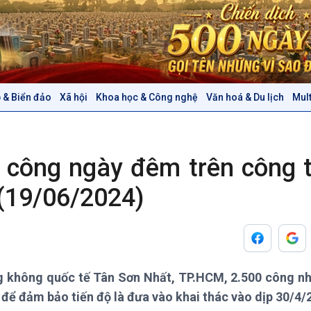
 & Biển đảo
Xã hội
Khoa học & Công nghệ
Văn hoá & Du lịch
Mul
Chính trị
Thế giới
Tin Chính trị
Tin thế giới
Chính phủ với người dân
Vấn đề quốc tế
i công ngày đêm trên công 
Quốc hội với cử tri
Hồ sơ sự kiện quốc tế
Xây dựng đảng
Thế giới & Việt Nam
(19/06/2024)
Đảng trong cuộc sống
Biên cương - Một dải vững
Nhận diện sự thật
bền
Pháp luật và đời sống
 không quốc tế Tân Sơn Nhất, TP.HCM, 2.500 công nh
Văn hoá & Du lịch
Multimedia
để đảm bảo tiến độ là đưa vào khai thác vào dịp 30/4/
Tin Văn hoá & Du lịch
Ảnh