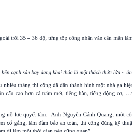
Chát với người nổi tiếng
Video
Câu chuyện Thể thao
Infographic
E-Magazine
ngoài trời 35 – 36 độ, từng tốp công nhân vẫn cần mẫn l
 bên cạnh sân bay đang khai thác là một thách thức lớn -
ản
 nhiều tháng thi công đã dần thành hình một nhà ga hiệ
n cẩu cao hơn cả trăm mét, tiếng hàn, tiếng động cơ, …v
 cũng nỗ lực quyết tâm. Anh Nguyễn Cảnh Quang, một c
 em cố gắng, làm đảm bảo an toàn, thi công đúng kỹ thu
em đi làm một thời gian nên cũng quen”