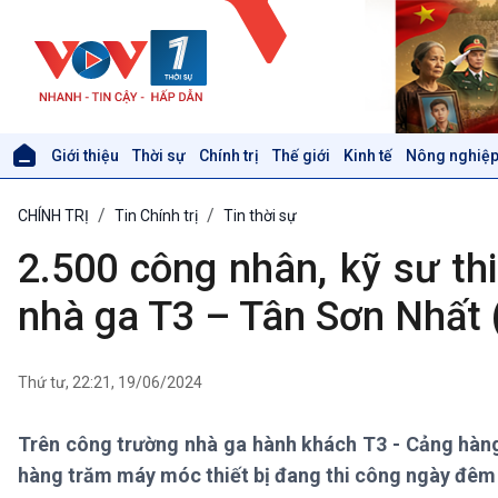
Giới thiệu
Thời sự
Chính trị
Thế giới
Kinh tế
Nông nghiệp
Giới thiệu
Thời sự
CHÍNH TRỊ
Tin Chính trị
Tin thời sự
Thời sự 6h
Thời sự 12h
2.500 công nhân, kỹ sư th
Thời sự 18h
Thời sự 21h30
nhà ga T3 – Tân Sơn Nhất 
Bản tin
Chuyên mục
Theo dòng Thời sự
Thứ tư, 22:21, 19/06/2024
Trên công trường nhà ga hành khách T3 - Cảng hàng
Xã hội
Khoa học & Công nghệ
hàng trăm máy móc thiết bị đang thi công ngày đêm 
Tin Đời sống & Xã hội
Tin Khoa học & Công nghệ