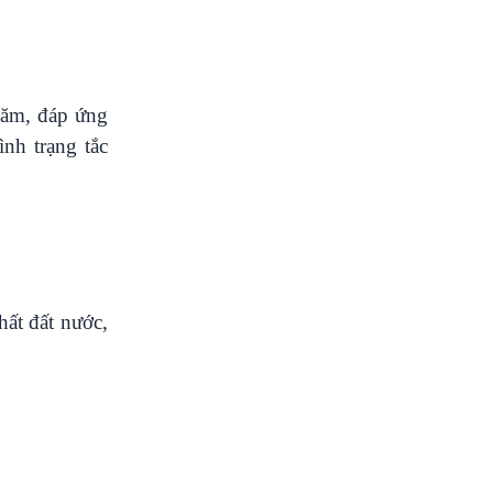
năm, đáp ứng
ình trạng tắc
ất đất nước,