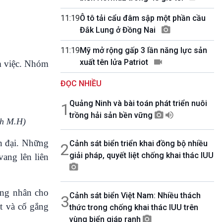
10 phút Sự kiện - Luận bàn
Câu chuyện thời sự
11:19
Ô tô tải cẩu đâm sập một phần cầu
Dòng chảy sự kiện
Đắk Lung ở Đồng Nai
Đối thoại
11:19
Mỹ mở rộng gấp 3 lần năng lực sản
Diễn đàn chủ nhật
xuất tên lửa Patriot
àm việc. Nhóm
Chuyện đêm
ĐỌC NHIỀU
Quảng Ninh và bài toán phát triển nuôi
1
trồng hải sản bền vững
h M.H)
n đại. Những
Cảnh sát biển triển khai đồng bộ nhiều
2
giải pháp, quyết liệt chống khai thác IUU
ang lên liên
ông nhân cho
Cảnh sát biển Việt Nam: Nhiều thách
3
ật và cố gắng
thức trong chống khai thác IUU trên
vùng biển giáp ranh